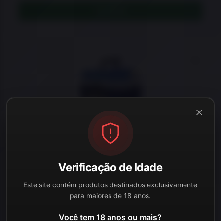
LEIA MAIS
Adicio
★
★
★
★
★
Maleta para Pesca com 3 estojos e
Verificação de Idade
compartimento ajustáveis Pesca Brasil PB Box
Este site contém produtos destinados exclusivamente
007
para maiores de 18 anos.
EM REPOSIÇÃO
Você tem 18 anos ou mais?