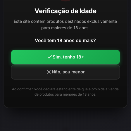
Verificação de Idade
★
★
★
★
★
(1)
Este site contém produtos destinados exclusivamente
Munição Federal Cal 22 LR Automach 40 Grains
para maiores de 18 anos.
– 325un
Você tem 18 anos ou mais?
R$
690,00
Sim, tenho 18+
R$
589,90
à vista no Pix
ou 21x de R$39,19
Não, sou menor
Ao confirmar, você declara estar ciente de que é proibida a venda
ADICIONAR AO CARRINHO
de produtos para menores de 18 anos.
23% OFF
Adicio