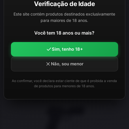
★
★
★
★
★
Verificação de Idade
Pistola Taurus 59S Calibre .380 ACP – Inox
Este site contém produtos destinados exclusivamente
para maiores de 18 anos.
Você tem 18 anos ou mais?
R$
12.322,22
R$
12.190,00
à vista no Pix
Sim, tenho 18+
ou 21x de R$809,94
Não, sou menor
ADICIONAR AO CARRINHO
Ao confirmar, você declara estar ciente de que é proibida a venda
de produtos para menores de 18 anos.
0% OFF
Adicio