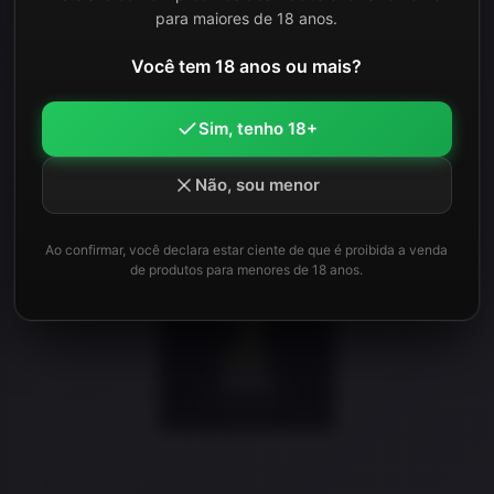
para maiores de 18 anos.
R$
277,67
R$
249,90
Você tem 18 anos ou mais?
à vista no Pix
ou 21x de R$16,60
Sim, tenho 18+
ADICIONAR AO CARRINHO
Não, sou menor
Ao confirmar, você declara estar ciente de que é proibida a venda
de produtos para menores de 18 anos.
10% OFF
Adicio
★
★
★
★
★