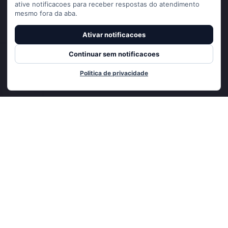
ative notificacoes para receber respostas do atendimento
mesmo fora da aba.
Ativar notificacoes
Continuar sem notificacoes
Politica de privacidade
Adicionado ao carrinho
CADASTRE-SE E RECEBA
NOVIDADES E OFERTAS EXCLUSIVAS
ENVIAR