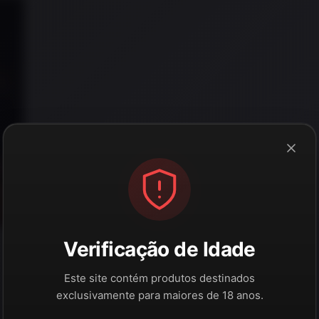
Verificação de Idade
Este site contém produtos destinados
exclusivamente para maiores de 18 anos.