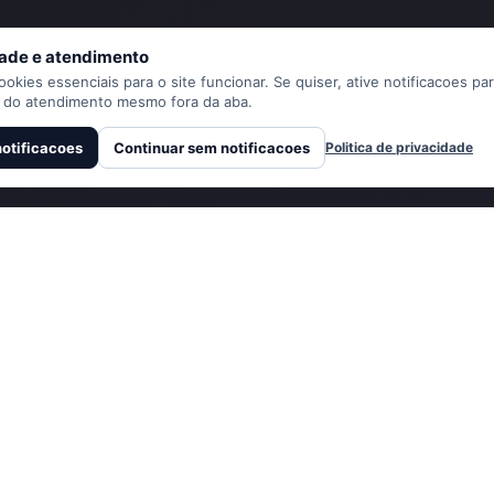
dade e atendimento
kies essenciais para o site funcionar. Se quiser, ative notificacoes pa
 do atendimento mesmo fora da aba.
notificacoes
Continuar sem notificacoes
Politica de privacidade