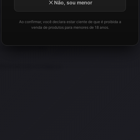
Não, sou menor
tes em 357 MAG
Ao confirmar, você declara estar ciente de que é proibida a
venda de produtos para menores de 18 anos.
r na Arma Store
uentes sobre 357 MAG
los de Munição 357 Magnum