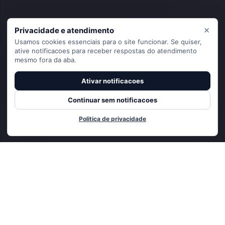
×
Privacidade e atendimento
Usamos cookies essenciais para o site funcionar. Se quiser,
ative notificacoes para receber respostas do atendimento
mesmo fora da aba.
Ativar notificacoes
Continuar sem notificacoes
Politica de privacidade
Adicionado ao carrinho
CADASTRE-SE E RECEBA
NOVIDADES E OFERTAS EXCLUSIVAS