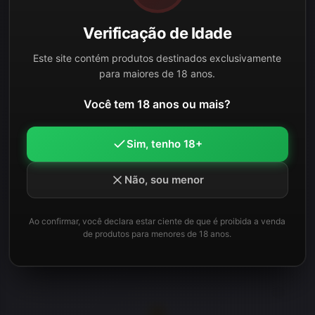
Verificação de Idade
Este site contém produtos destinados exclusivamente
★
★
★
★
★
para maiores de 18 anos.
Munição CBC Calibre 20 Câmara 76,2mm –
Você tem 18 anos ou mais?
Chumbo 5 – Super Velox M3" – 25rds
Sim, tenho 18+
EM REPOSIÇÃO
Este item está temporariamente sem estoque.
Não, sou menor
Consulte disponibilidade ou veja opções semelhantes.
Ao confirmar, você declara estar ciente de que é proibida a venda
LEIA MAIS
de produtos para menores de 18 anos.
Adicio