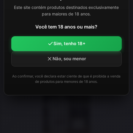
Este site contém produtos destinados exclusivamente
para maiores de 18 anos.
R$
322,11
Você tem 18 anos ou mais?
R$
289,90
à vista no Pix
ou 21x de R$19,26
Sim, tenho 18+
Não, sou menor
ADICIONAR AO CARRINHO
Ao confirmar, você declara estar ciente de que é proibida a venda
de produtos para menores de 18 anos.
Adicio