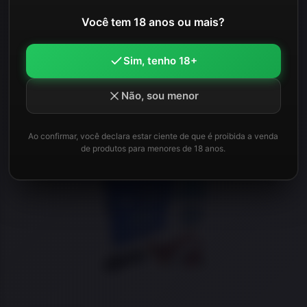
Você tem 18 anos ou mais?
EM REPOSIÇÃO
Este item está temporariamente sem estoque.
Sim, tenho 18+
Consulte disponibilidade ou veja opções semelhantes.
Não, sou menor
LEIA MAIS
Ao confirmar, você declara estar ciente de que é proibida a venda
de produtos para menores de 18 anos.
Adicio