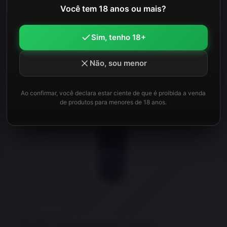
Você tem 18 anos ou mais?
EM REPOSIÇÃO
Este item está temporariamente sem estoque.
Consulte disponibilidade ou veja opções semelhantes.
Sim, tenho 18+
Não, sou menor
LEIA MAIS
Ao confirmar, você declara estar ciente de que é proibida a venda
de produtos para menores de 18 anos.
Adicio
★
★
★
★
★
BB SRC 0,38g 6mm Cinza – 950un