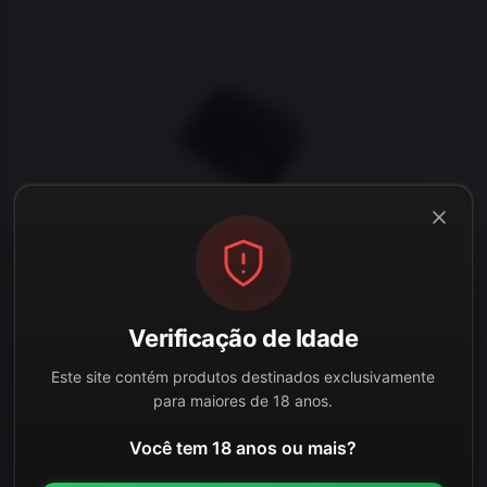
Adicio
★
★
★
★
★
Carteira Invictus SPY Multicam Black
Verificação de Idade
Este site contém produtos destinados exclusivamente
para maiores de 18 anos.
EM REPOSIÇÃO
Este item está temporariamente sem estoque.
Consulte disponibilidade ou veja opções semelhantes.
Você tem 18 anos ou mais?