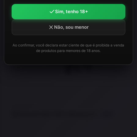
Sim, tenho 18+
LEIA MAIS
Não, sou menor
Ao confirmar, você declara estar ciente de que é proibida a venda
de produtos para menores de 18 anos.
Adicio
★
★
★
★
★
Rifle Airsoft G&G CM16 Wild Hog 12" – AEG