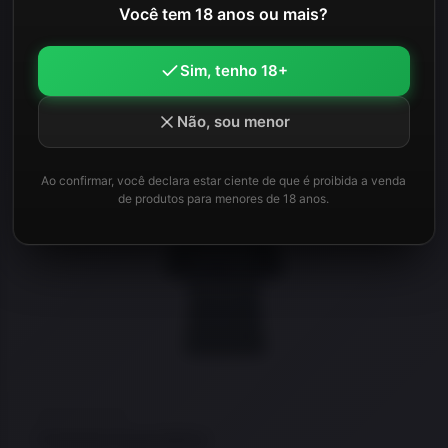
R$
350,00
Você tem 18 anos ou mais?
à vista no Pix
ou 21x de R$25,84
Sim, tenho 18+
Não, sou menor
ADICIONAR AO CARRINHO
Ao confirmar, você declara estar ciente de que é proibida a venda
de produtos para menores de 18 anos.
Adicio
★
★
★
★
★
Camiseta Especialista