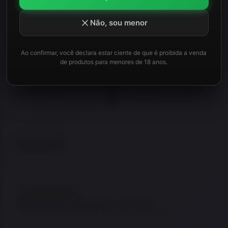
Não, sou menor
Adicio
Ao confirmar, você declara estar ciente de que é proibida a venda
de produtos para menores de 18 anos.
★
★
★
★
★
Faca Jiboia
EM REPOSIÇÃO
Este item está temporariamente sem estoque.
Consulte disponibilidade ou veja opções semelhantes.