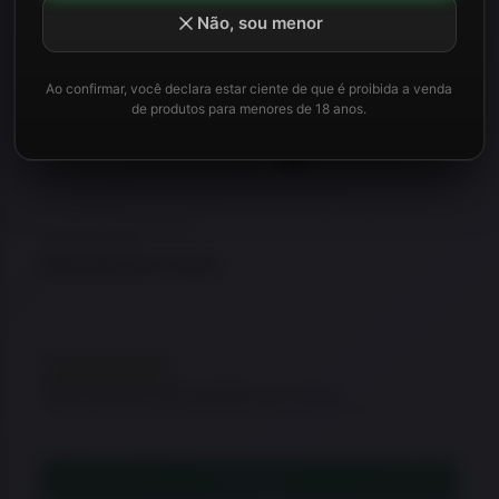
Não, sou menor
Adicio
Ao confirmar, você declara estar ciente de que é proibida a venda
de produtos para menores de 18 anos.
★
★
★
★
★
Canivete Corcovado
EM REPOSIÇÃO
Este item está temporariamente sem estoque.
Consulte disponibilidade ou veja opções semelhantes.
LEIA MAIS