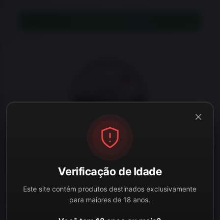
ADICIONAR AO CARRINHO
Adicio
★
★
★
★
★
Verificação de Idade
Chumbinho Rifle Premium Round 4.5mm 250un
Este site contém produtos destinados exclusivamente
para maiores de 18 anos.