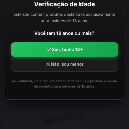
★
★
★
★
★
Verificação de Idade
Carabina de Pressão Rossi SAG R1000 6.35mm
Este site contém produtos destinados exclusivamente
Gás Ram
para maiores de 18 anos.
Você tem 18 anos ou mais?
R$
1.850,00
R$
1.665,00
Sim, tenho 18+
à vista no Pix
ou 21x de R$110,63
Não, sou menor
ADICIONAR AO CARRINHO
Ao confirmar, você declara estar ciente de que é proibida a venda
de produtos para menores de 18 anos.
13% OFF
Adicio