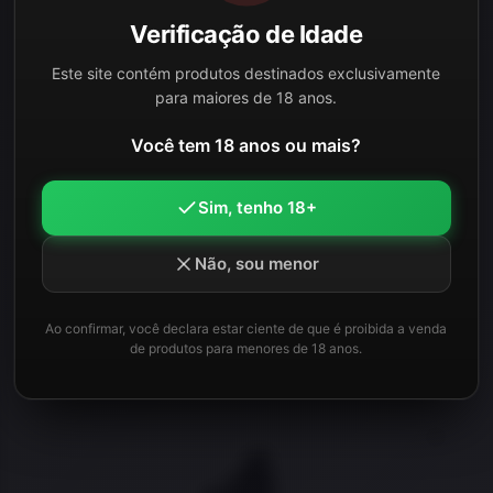
Verificação de Idade
★
★
★
★
★
Carregador Taurus Mec-Gar G3 15 Tiros
Este site contém produtos destinados exclusivamente
para maiores de 18 anos.
Você tem 18 anos ou mais?
R$
543,33
R$
489,90
Sim, tenho 18+
à vista no Pix
ou 21x de R$32,55
Não, sou menor
ADICIONAR AO CARRINHO
Ao confirmar, você declara estar ciente de que é proibida a venda
de produtos para menores de 18 anos.
Adicio