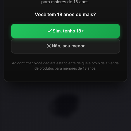
Cinto Invictus BDU Stark Verde
para maiores de 18 anos.
Você tem 18 anos ou mais?
EM REPOSIÇÃO
Sim, tenho 18+
Este item está temporariamente sem estoque.
Consulte disponibilidade ou veja opções semelhantes.
Não, sou menor
LEIA MAIS
Ao confirmar, você declara estar ciente de que é proibida a venda
de produtos para menores de 18 anos.
Adicio