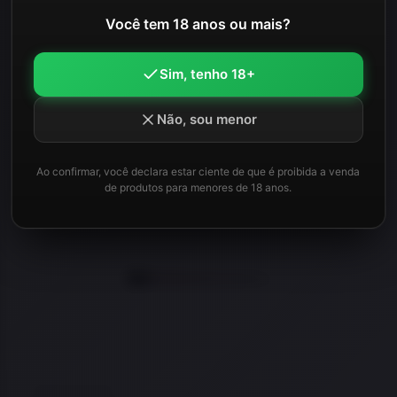
Você tem 18 anos ou mais?
EM REPOSIÇÃO
Este item está temporariamente sem estoque.
Sim, tenho 18+
Consulte disponibilidade ou veja opções semelhantes.
Não, sou menor
LEIA MAIS
Ao confirmar, você declara estar ciente de que é proibida a venda
de produtos para menores de 18 anos.
Adicio
★
★
★
★
★