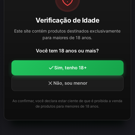
Verificação de Idade
Este site contém produtos destinados exclusivamente
para maiores de 18 anos.
★
★
★
★
★
Espingarda CBC Pump Military 3.0 Coronha
Você tem 18 anos ou mais?
Retrátil Calibre 12 Cano 16" Sem acessórios
Sim, tenho 18+
R$
9.322,22
Não, sou menor
R$
7.790,00
à vista no Pix
ou 21x de R$517,59
Ao confirmar, você declara estar ciente de que é proibida a venda
de produtos para menores de 18 anos.
ADICIONAR AO CARRINHO