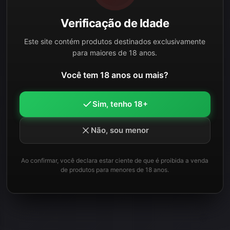
Verificação de Idade
★
★
★
★
★
Este site contém produtos destinados exclusivamente
Espingarda Khan Matrix Fidelio – Semi Auto
para maiores de 18 anos.
Você tem 18 anos ou mais?
R$
7.990,00
Sim, tenho 18+
R$
6.590,00
à vista no Pix
Não, sou menor
ou 21x de R$437,86
Ao confirmar, você declara estar ciente de que é proibida a venda
ADICIONAR AO CARRINHO
de produtos para menores de 18 anos.
0% OFF
Adicio