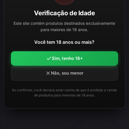
Verificação de Idade
★
★
★
★
★
Este site contém produtos destinados exclusivamente
Espingarda CBC Pump Military 3.0 Coronha
para maiores de 18 anos.
Retrátil Calibre 12 Cano 19" Sem acessórios
Você tem 18 anos ou mais?
R$
9.322,22
Sim, tenho 18+
R$
7.790,00
à vista no Pix
Não, sou menor
ou 21x de R$517,59
Ao confirmar, você declara estar ciente de que é proibida a venda
ADICIONAR AO CARRINHO
de produtos para menores de 18 anos.
13% OFF
Adicio