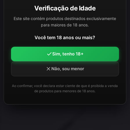
Verificação de Idade
★
★
★
★
★
Espingarda CBC Pump Military 3.0 Coronha Fixa
Este site contém produtos destinados exclusivamente
Calibre 12 Cano 16" Sem acessórios
para maiores de 18 anos.
Você tem 18 anos ou mais?
R$
6.590,00
Sim, tenho 18+
à vista no Pix
ou 21x de R$437,86
Não, sou menor
ADICIONAR AO CARRINHO
Ao confirmar, você declara estar ciente de que é proibida a venda
de produtos para menores de 18 anos.
13% OFF
Adicio