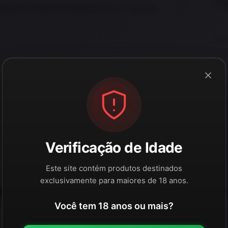
ornou-se uma arma adequada para o caçador.
Verificação de Idade
OFF
16% OFF
Este site contém produtos destinados
ritos
Adicionar aos favoritos
exclusivamente para maiores de 18 anos.
Você tem 18 anos ou mais?