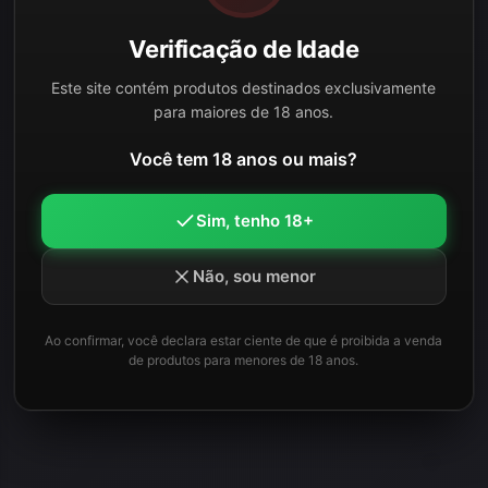
Verificação de Idade
★
★
★
★
★
Este site contém produtos destinados exclusivamente
Espingarda CBC Pump Military 3.0 Coronha
para maiores de 18 anos.
Retrátil Calibre 12 Cano 16" Sem acessórios
Você tem 18 anos ou mais?
R$
9.322,22
Sim, tenho 18+
R$
7.790,00
à vista no Pix
Não, sou menor
ou 21x de R$517,59
Ao confirmar, você declara estar ciente de que é proibida a venda
ADICIONAR AO CARRINHO
de produtos para menores de 18 anos.
Adicio