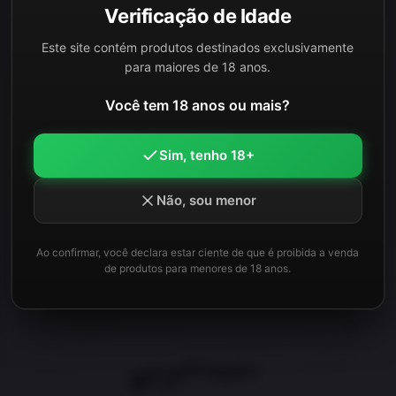
Verificação de Idade
★
★
★
★
★
Espingarda Khan Matrix Fidelio – Semi Auto
Este site contém produtos destinados exclusivamente
para maiores de 18 anos.
Você tem 18 anos ou mais?
R$
7.990,00
R$
6.590,00
Sim, tenho 18+
à vista no Pix
ou 21x de R$437,86
Não, sou menor
ADICIONAR AO CARRINHO
Ao confirmar, você declara estar ciente de que é proibida a venda
de produtos para menores de 18 anos.
13% OFF
Adicio