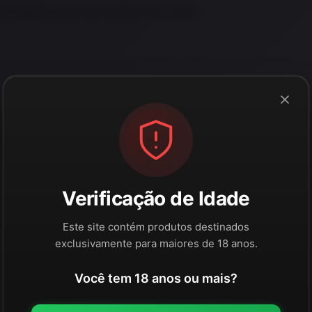
actical, ideal para limpeza de canos e
Verificação de Idade
OFF
ritos
Adicionar aos favoritos
Este site contém produtos destinados
exclusivamente para maiores de 18 anos.
Você tem 18 anos ou mais?