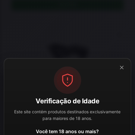
LEIA MAIS
Adicio
★
★
★
★
★
Grip AFG1 Angle Preto – Armadillo
Verificação de Idade
Este site contém produtos destinados exclusivamente
para maiores de 18 anos.
EM REPOSIÇÃO
Você tem 18 anos ou mais?
Este item está temporariamente sem estoque.