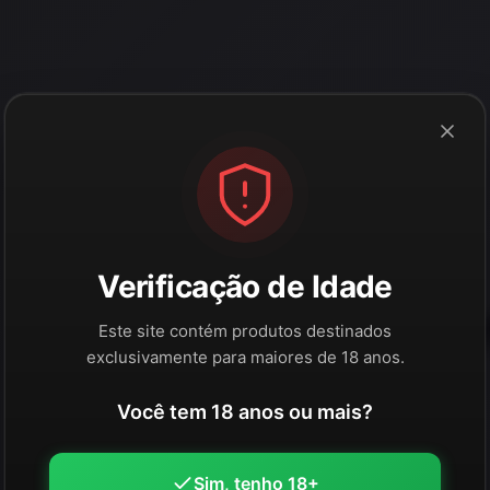
Verificação de Idade
ritos
Adicionar aos favoritos
Este site contém produtos destinados
exclusivamente para maiores de 18 anos.
Você tem 18 anos ou mais?
Sim, tenho 18+