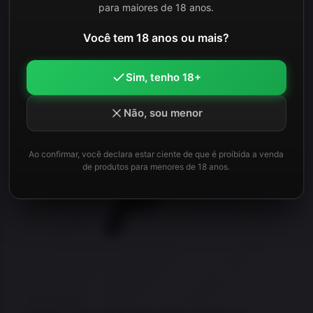
R$
9.990,00
para maiores de 18 anos.
R$
9.590,00
à vista no Pix
Você tem 18 anos ou mais?
ou 21x de R$637,19
Sim, tenho 18+
ADICIONAR AO CARRINHO
Não, sou menor
Ao confirmar, você declara estar ciente de que é proibida a venda
de produtos para menores de 18 anos.
0% OFF
Adicio
★
★
★
★
★