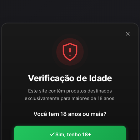
Verificação de Idade
FF
ritos
Adicionar aos favoritos
Este site contém produtos destinados
exclusivamente para maiores de 18 anos.
Você tem 18 anos ou mais?
Sim, tenho 18+