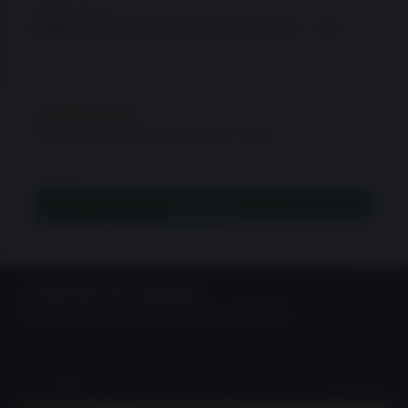
★
★
★
★
★
Magazine Mid-Cap Ares 140 BB's Tan – Liso
EM REPOSIÇÃO
Este item está temporariamente sem estoque.
Consulte disponibilidade ou veja opções semelhantes.
LEIA MAIS
CADASTRE-SE E RECEBA
NOVIDADES E OFERTAS EXCLUSIVAS