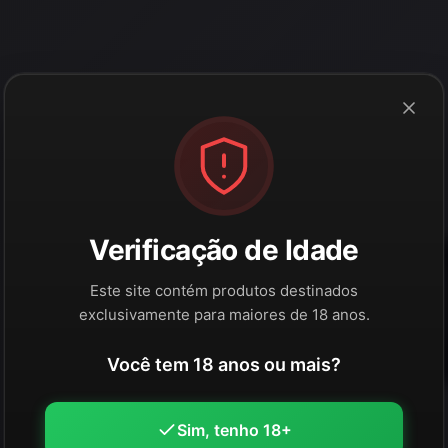
Verificação de Idade
ritos
Adicionar aos favoritos
Este site contém produtos destinados
exclusivamente para maiores de 18 anos.
Você tem 18 anos ou mais?
Sim, tenho 18+