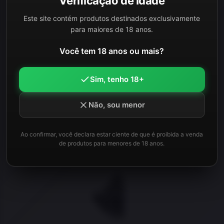
Verificação de Idade
Munição CBC Calibre 38 SPL Treina 158GR –
50un
Este site contém produtos destinados exclusivamente
para maiores de 18 anos.
Você tem 18 anos ou mais?
R$
322,22
R$
259,90
à vista no Pix
Sim, tenho 18+
ou 21x de R$17,27
Não, sou menor
ADICIONAR AO CARRINHO
Ao confirmar, você declara estar ciente de que é proibida a venda
de produtos para menores de 18 anos.
Adicio