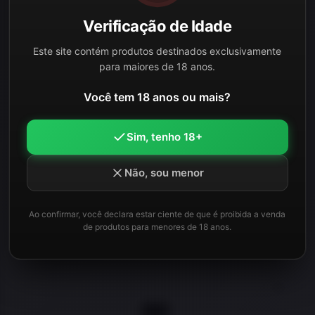
Verificação de Idade
★
★
★
★
★
Este site contém produtos destinados exclusivamente
Munição CBC .22 LR Target CHOG 40gr – 50un
para maiores de 18 anos.
Você tem 18 anos ou mais?
R$
89,90
Sim, tenho 18+
R$
59,90
à vista no Pix
ou 21x de R$3,98
Não, sou menor
Ao confirmar, você declara estar ciente de que é proibida a venda
ADICIONAR AO CARRINHO
de produtos para menores de 18 anos.
35% OFF
Adicio