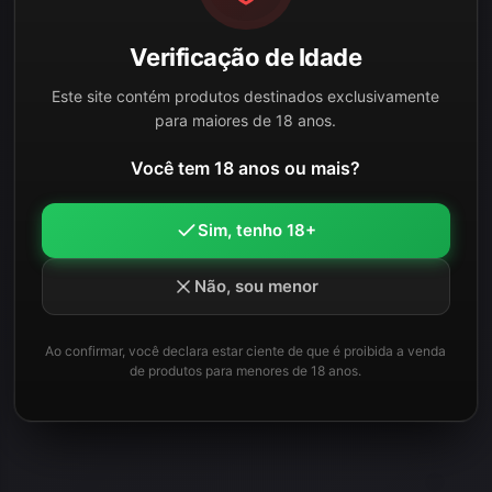
Verificação de Idade
★
★
★
★
★
Este site contém produtos destinados exclusivamente
Revólver Taurus RT 410 Calibre .410GA "6,5
para maiores de 18 anos.
Você tem 18 anos ou mais?
R$
9.990,00
Sim, tenho 18+
R$
9.190,00
à vista no Pix
Não, sou menor
ou 21x de R$610,61
Ao confirmar, você declara estar ciente de que é proibida a venda
de produtos para menores de 18 anos.
ADICIONAR AO CARRINHO
35% OFF