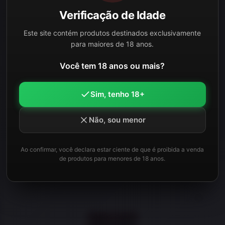
Verificação de Idade
★
★
★
★
★
Munição Fiocchi Luger 45 ACP 185gr Black
Este site contém produtos destinados exclusivamente
Mamba FMJTC – 50 un
para maiores de 18 anos.
Você tem 18 anos ou mais?
R$
749,90
R$
589,90
Sim, tenho 18+
à vista no Pix
ou 21x de R$39,19
Não, sou menor
ADICIONAR AO CARRINHO
Ao confirmar, você declara estar ciente de que é proibida a venda
de produtos para menores de 18 anos.
47% OFF
Adicio