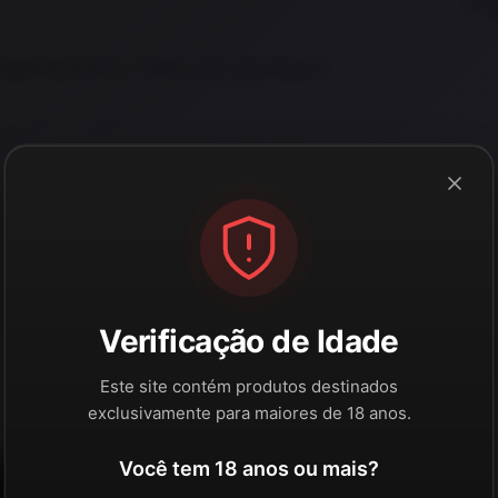
alote tipo Foster. Possui alta velocidade e
Verificação de Idade
Este site contém produtos destinados
FF
33% OFF
ritos
Adicionar aos favoritos
exclusivamente para maiores de 18 anos.
Você tem 18 anos ou mais?