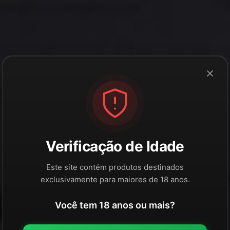
fabricado com matérias-primas de alta
Verificação de Idade
FF
5% OFF
ritos
Adicionar aos favoritos
Este site contém produtos destinados
exclusivamente para maiores de 18 anos.
Você tem 18 anos ou mais?