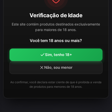
Verificação de Idade
Este site contém produtos destinados exclusivamente
★
★
★
★
★
para maiores de 18 anos.
Munição CBC Cal.12GA CH-7 1/2 F150 – 25un
Você tem 18 anos ou mais?
Sim, tenho 18+
R$
189,90
R$
154,90
à vista no Pix
Não, sou menor
ou 21x de R$10,29
Ao confirmar, você declara estar ciente de que é proibida a venda
de produtos para menores de 18 anos.
VER OPÇÕES
Este
produto
tem