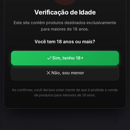
Verificação de Idade
★
★
★
★
★
Este site contém produtos destinados exclusivamente
Munição CBC Calibre 38 SPL Treina 158GR –
para maiores de 18 anos.
50un
Você tem 18 anos ou mais?
R$
322,22
Sim, tenho 18+
R$
259,90
à vista no Pix
ou 21x de R$17,27
Não, sou menor
Ao confirmar, você declara estar ciente de que é proibida a venda
ADICIONAR AO CARRINHO
de produtos para menores de 18 anos.
33% OFF
Adicio