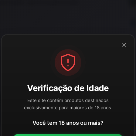
ga de chumbo, que em função do maior
Verificação de Idade
OFF
33% OFF
Este site contém produtos destinados
ritos
Adicionar aos favoritos
exclusivamente para maiores de 18 anos.
Você tem 18 anos ou mais?