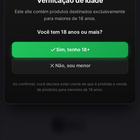
Verificação de Idade
Munição CBC Calibre 38 SPL Treina 158GR –
50un
Este site contém produtos destinados exclusivamente
para maiores de 18 anos.
Você tem 18 anos ou mais?
R$
322,22
R$
259,90
à vista no Pix
Sim, tenho 18+
ou 21x de R$17,27
Não, sou menor
ADICIONAR AO CARRINHO
Ao confirmar, você declara estar ciente de que é proibida a venda
de produtos para menores de 18 anos.
20% OFF
Adicio