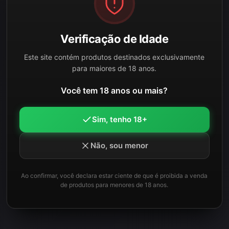
Verificação de Idade
Este site contém produtos destinados exclusivamente
★
★
★
★
★
para maiores de 18 anos.
Munição CBC Calibre 38 SPL Treina 158GR –
Você tem 18 anos ou mais?
50un
Sim, tenho 18+
R$
322,22
R$
259,90
Não, sou menor
à vista no Pix
ou 21x de R$17,27
Ao confirmar, você declara estar ciente de que é proibida a venda
de produtos para menores de 18 anos.
ADICIONAR AO CARRINHO