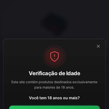
Adicio
★
★
★
★
★
Carteira Invictus SPY Multicam Warskin
Verificação de Idade
Este site contém produtos destinados exclusivamente
EM REPOSIÇÃO
para maiores de 18 anos.
Este item está temporariamente sem estoque.
Consulte disponibilidade ou veja opções semelhantes.
Você tem 18 anos ou mais?