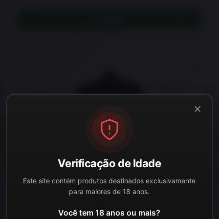
LEIA MAIS
Adicio
★
★
★
★
★
Verificação de Idade
Mascara Striker Meia Face – Preta
Este site contém produtos destinados exclusivamente
para maiores de 18 anos.
Você tem 18 anos ou mais?
EM REPOSIÇÃO