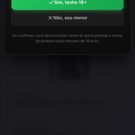
Sim, tenho 18+
LEIA MAIS
Não, sou menor
Ao confirmar, você declara estar ciente de que é proibida a venda
de produtos para menores de 18 anos.
Adicio
★
★
★
★
★
Combat Shirt BL Camuflada – Multicam
EM REPOSIÇÃO