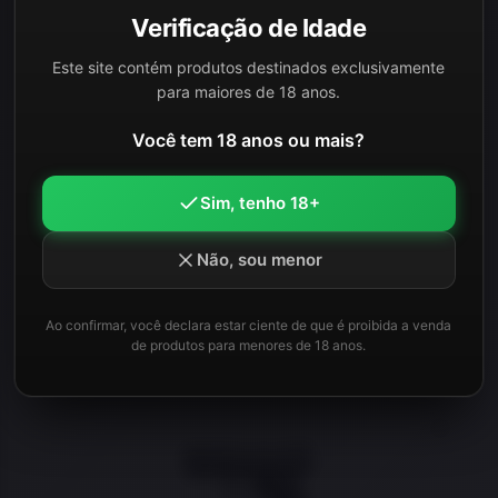
Verificação de Idade
★
★
★
★
★
Pistola Taurus 58HCP Calibre .380 ACP – Inox
Este site contém produtos destinados exclusivamente
Fosco
para maiores de 18 anos.
Você tem 18 anos ou mais?
R$
11.999,99
R$
11.790,00
Sim, tenho 18+
à vista no Pix
ou 21x de R$783,36
Não, sou menor
ADICIONAR AO CARRINHO
Ao confirmar, você declara estar ciente de que é proibida a venda
de produtos para menores de 18 anos.
51% OFF
Adicio